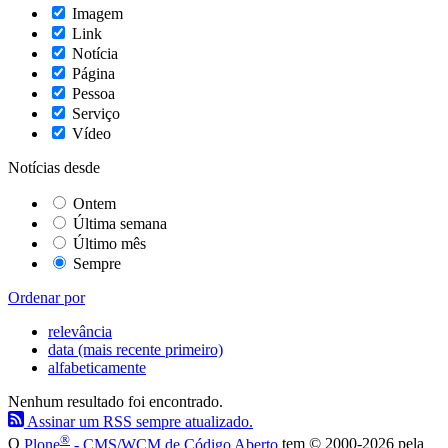
Imagem
Link
Notícia
Página
Pessoa
Serviço
Vídeo
Notícias desde
Ontem
Última semana
Último mês
Sempre
Ordenar por
relevância
data (mais recente primeiro)
alfabeticamente
Nenhum resultado foi encontrado.
Assinar um RSS sempre atualizado.
®
O
Plone
- CMS/WCM de Código Aberto
tem
©
2000-2026 pela