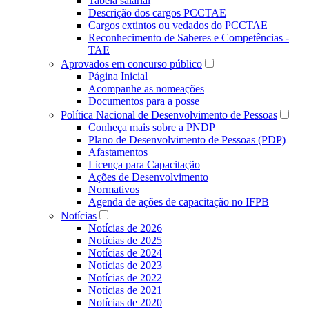
Tabela salarial
Descrição dos cargos PCCTAE
Cargos extintos ou vedados do PCCTAE
Reconhecimento de Saberes e Competências -
TAE
Aprovados em concurso público
Página Inicial
Acompanhe as nomeações
Documentos para a posse
Política Nacional de Desenvolvimento de Pessoas
Conheça mais sobre a PNDP
Plano de Desenvolvimento de Pessoas (PDP)
Afastamentos
Licença para Capacitação
Ações de Desenvolvimento
Normativos
Agenda de ações de capacitação no IFPB
Notícias
Notícias de 2026
Notícias de 2025
Notícias de 2024
Notícias de 2023
Notícias de 2022
Notícias de 2021
Notícias de 2020