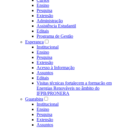
Cursos
Ensino
Pesquisa
Extensão
Administração
Assistência Estudantil
Editais
Programa de Gestão
Esperança
Institucional
Ensino
Pesquisa
Extensão
Acesso à Informação
Assuntos
Editais
Visitas técnicas fortalecem a formação em
Energias Renováveis no âmbito do
IFPB/PRONERA
Guarabira
Institucional
Ensino
Pesquisa
Extensão
Assuntos