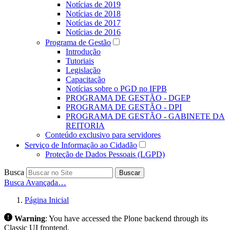
Notícias de 2019
Notícias de 2018
Notícias de 2017
Notícias de 2016
Programa de Gestão
Introdução
Tutoriais
Legislação
Capacitação
Notícias sobre o PGD no IFPB
PROGRAMA DE GESTÃO - DGEP
PROGRAMA DE GESTÃO - DPI
PROGRAMA DE GESTÃO - GABINETE DA
REITORIA
Conteúdo exclusivo para servidores
Serviço de Informação ao Cidadão
Proteção de Dados Pessoais (LGPD)
Busca
Buscar
Busca Avançada…
Página Inicial
Warning
:
You have accessed the Plone backend through its
Classic UI frontend.