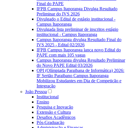
Final do PAPE
IFPB Campus Itaporanga Divulga Resultado
Preliminar do IVS 2026
Divulgado o Edital de estágio institucional -
Campus Itaporanga
Divulgada lista preliminar de inscritos estágio
institucional - Campus Itaporanga
Campus Itaporanga divulga Resultado Final do
IVS 2025 - Edital 02/2026
IFPB Campus Itaporanga lança novo Edital do
PAPE com mais 105 vagas
Campus Itaporanga divulga Resultado Preliminar
do Novo PAPE Edital 03/2026
OPI (Olímpiada Paraibana de Informática) 2026:
IF Sertão Paraibano Campus Itaporanga
Mobilizou Estudantes em Dia de Competição e
Integração
João Pessoa
Institucional
Ensino
Pesquisa e Inovação
Extensão e Cultura
Desafios Acadêmicos
Pós-Graduação
Administração e Finanças