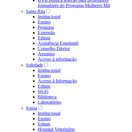
IFPB publica seleção para professores
formadores do Programa Mulheres Mil
Santa Rita
Institucional
Ensino
Pesquisa
Extensão
Editais
Assistência Estudantil
Conselho Diretor
Assuntos
Acesso à informação
Soledade
Institucional
Ensino
Acesso à Informação
Editais
Wi-Fi
Biblioteca
Laboratórios
Sousa
Institucional
Ensino
Editais
Hospital Veterinário