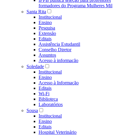
IFPB publica seleção para professores
formadores do Programa Mulheres Mil
Santa Rita
Institucional
Ensino
Pesquisa
Extensão
Editais
Assistência Estudantil
Conselho Diretor
Assuntos
Acesso à informação
Soledade
Institucional
Ensino
Acesso à Informação
Editais
Wi-Fi
Biblioteca
Laboratórios
Sousa
Institucional
Ensino
Editais
Hospital Veterinário