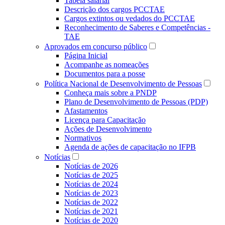
Tabela salarial
Descrição dos cargos PCCTAE
Cargos extintos ou vedados do PCCTAE
Reconhecimento de Saberes e Competências -
TAE
Aprovados em concurso público
Página Inicial
Acompanhe as nomeações
Documentos para a posse
Política Nacional de Desenvolvimento de Pessoas
Conheça mais sobre a PNDP
Plano de Desenvolvimento de Pessoas (PDP)
Afastamentos
Licença para Capacitação
Ações de Desenvolvimento
Normativos
Agenda de ações de capacitação no IFPB
Notícias
Notícias de 2026
Notícias de 2025
Notícias de 2024
Notícias de 2023
Notícias de 2022
Notícias de 2021
Notícias de 2020