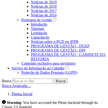
Notícias de 2019
Notícias de 2018
Notícias de 2017
Notícias de 2016
Programa de Gestão
Introdução
Tutoriais
Legislação
Capacitação
Notícias sobre o PGD no IFPB
PROGRAMA DE GESTÃO - DGEP
PROGRAMA DE GESTÃO - DPI
PROGRAMA DE GESTÃO - GABINETE DA
REITORIA
Conteúdo exclusivo para servidores
Serviço de Informação ao Cidadão
Proteção de Dados Pessoais (LGPD)
Busca
Buscar
Busca Avançada…
Página Inicial
Warning
:
You have accessed the Plone backend through its
Classic UI frontend.