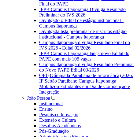
Final do PAPE
IFPB Campus Itaporanga Divulga Resultado
Preliminar do IVS 2026
Divulgado o Edital de estágio institucional -
Campus Itaporanga
Divulgada lista preliminar de inscritos estágio
institucional - Campus Itaporanga
Campus Itaporanga divulga Resultado Final do
IVS 2025 - Edital 02/2026
IFPB Campus Itaporanga lança novo Edital do
PAPE com mais 105 vagas
Campus Itaporanga divulga Resultado Preliminar
do Novo PAPE Edital 03/2026
OPI (Olímpiada Paraibana de Informática) 2026:
IF Sertão Paraibano Campus Itaporanga
Mobilizou Estudantes em Dia de Competição e
Integração
João Pessoa
Institucional
Ensino
Pesquisa e Inovação
Extensão e Cultura
Desafios Acadêmicos
Pós-Graduação
Administração e Finanças