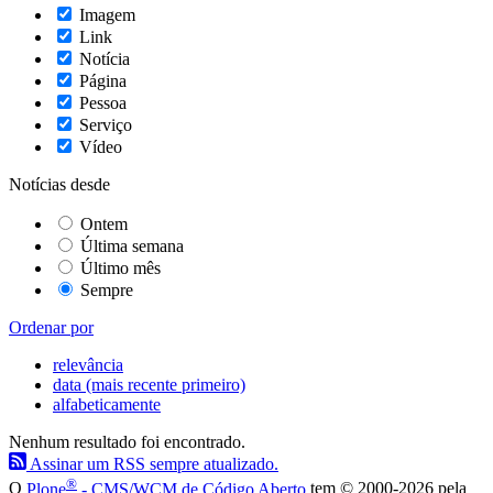
Imagem
Link
Notícia
Página
Pessoa
Serviço
Vídeo
Notícias desde
Ontem
Última semana
Último mês
Sempre
Ordenar por
relevância
data (mais recente primeiro)
alfabeticamente
Nenhum resultado foi encontrado.
Assinar um RSS sempre atualizado.
®
O
Plone
- CMS/WCM de Código Aberto
tem
©
2000-2026 pela