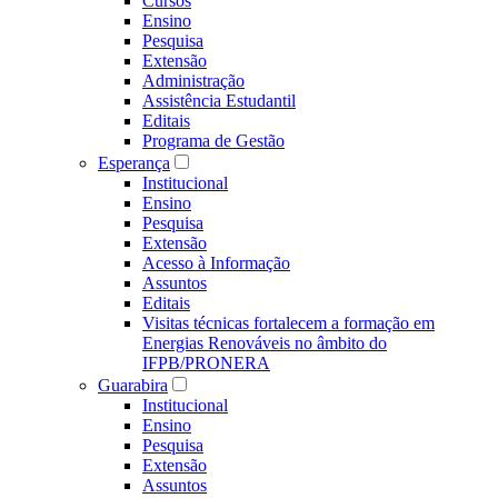
Cursos
Ensino
Pesquisa
Extensão
Administração
Assistência Estudantil
Editais
Programa de Gestão
Esperança
Institucional
Ensino
Pesquisa
Extensão
Acesso à Informação
Assuntos
Editais
Visitas técnicas fortalecem a formação em
Energias Renováveis no âmbito do
IFPB/PRONERA
Guarabira
Institucional
Ensino
Pesquisa
Extensão
Assuntos